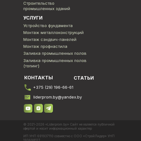
Строительство
Строительство
промышленных зданий
промышленных зданий
УСЛУГИ
Устройство фундамента
Устройство фундамента
Монтаж металлоконструкций
Монтаж металлоконструкций
Монтаж сэндвич-панелей
Монтаж сэндвич-панелей
Монтаж профнастила
Монтаж профнастила
Заливка промышленных полов
Заливка промышленных полов
Заливка промышленных полов
Заливка промышленных полов
(топинг)
(топинг)
КОНТАКТЫ
СТАТЬИ
+375 (29) 196-66-61
liderprom.by@yandex.by
© 2021-2026 «Liderprom.by» Сайт не является публичной
офертой и носит информационный характер
ИП УНП 691937110 совместно с ООО «СтройЛидер» УНП
193698127