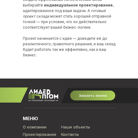
выбирайте
индивидуальное проектирование
,
адаптированное под ваши задачи. А
готовый
проект склада
может стать хорошей отправной
точкой — при условии, что он действительно
соответствует вашей бизнес-логике.
Проект начинается с идеи — доведите её до
реалистичного, грамотного решения, и ваш склад
будет работать так же эффективно, как и ваш
бизнес.
Заказать звонок
МЕНЮ
О компании
О компании
Наши объекты
Наши объекты
Проектирование
Проектирование
Контакты
Контакты