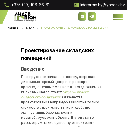
+375 (29) 196-66-61
liderprom.by@yandex.by
Главная
→
Блог
→
Проектирование складских помещений
Проектирование складских
помещений
Введение
Планируете развивать логистику, открывать
О компании
О компании
Наши 
Наши 
дистрибьюторский центр или расширять
Проектирование скл
Проектирование скл
производственные мощности? Тогда одним из
ключевых шагов станет
готовый проект
складского помещения
. От качества
проектирования напрямую зависит не только
стоимость строительства, но и удобство
эксплуатации, безопасность и
масштабируемость объекта. В этой статье
рассмотрим, какие существуют подходы к