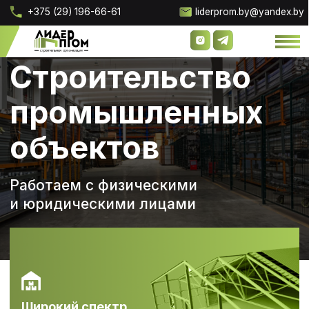
+375 (29) 196-66-61
liderprom.by@yandex.by
Строительство
промышленных
объектов
Работаем с физическими
и юридическими лицами
О компании
О компании
Наши 
Наши 
Проектирование скл
Проектирование скл
Широкий спектр
выполняемых
услуг
Смотреть услуги