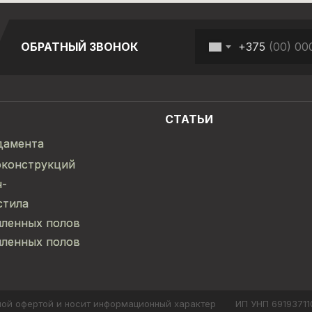
+375
ОБРАТНЫЙ ЗВОНОК
СТАТЬИ
дамента
дамента
оконструкций
оконструкций
ч-
ч-
стила
стила
ленных полов
ленных полов
ленных полов
ленных полов
чной офертой и носит информационный характер
ИП УНП 6919371