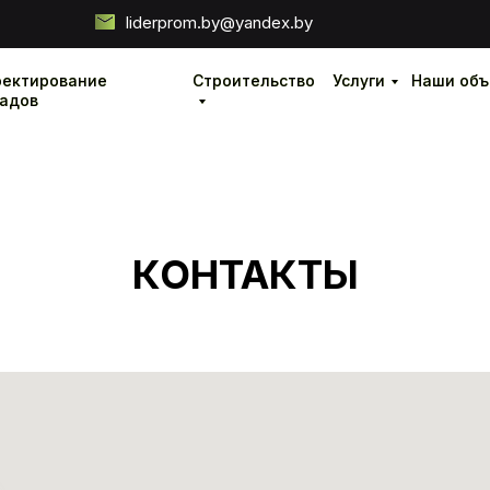
liderprom.by@yandex.by
оектирование
оектирование
Строительство
Строительство
Услуги
Услуги
Наши объ
Наши объ
ладов
ладов
КОНТАКТЫ