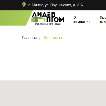
г. Минск, ул. Прушинских, д. 31А
О
О
Пр
Пр
компании
компании
ск
ск
Главная
/
Контакты