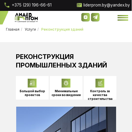
+375 (29) 196-66-61
liderprom.by@yandex.by
Главная
/
Услуги
/
Реконструкция зданий
РЕКОНСТРУКЦИЯ
ПРОМЫШЛЕННЫХ ЗДАНИЙ
О компании
О компании
Наши 
Наши 
Проектирование скл
Проектирование скл
Большой выбор
Минимальные
Контроль за
проектов
сроки возведения
качества
строительства