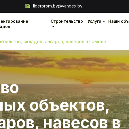
liderprom.by@yandex.by
оектирование
оектирование
Строительство
Строительство
Услуги
Услуги
Наши объ
Наши объ
ладов
ладов
ъектов, складов, ангаров, навесов в Гомеле
тво
ых объектов,
аров, навесов в