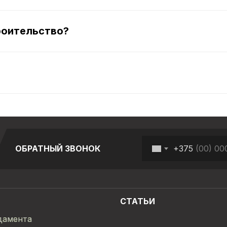
роительство?
Заказать звонок
+375
ОБРАТНЫЙ ЗВОНОК
СТАТЬИ
дамента
дамента