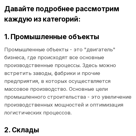
логистических процессов.
2. Склады
Складские помещения - это своего рода
хранилища для товаров и материалов. Они
обеспечивают возможность эффективного
хранения и распределения товаров. Создание
современных складов позволяет предприятиям
избежать задержек в поставках и улучшить
управление запасами.
3. Ангары
Ангары - это большие по размеру крытые
сооружения, которые обычно используются для
хранения техники, продукции или даже для
ведения сельского хозяйства. Они могут быть
как временными, так и постоянными, и чаще
всего встречаются в агропромышленном
комплексе.
Зачем строить склады, ангары и
навесы?