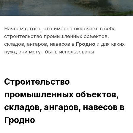
Строительство
промышленных объектов,
складов, ангаров, навесов в
Гродно
Давайте подробнее рассмотрим
каждую из категорий:
1. Промышленные объекты
Промышленные объекты - это "двигатель"
бизнеса, где происходят все основные
производственные процессы. Здесь можно
встретить заводы, фабрики и прочие
предприятия, в которых осуществляется
массовое производство. Основные цели
промышленного строительства - это увеличение
производственных мощностей и оптимизация