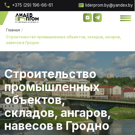
+375 (29) 196-66-61
liderprom.by@yandex.by
Главная
/
Строительство промышленных объектов, складов, ангаров,
навесов в Гродно
Строительство
промышленных
объектов,
складов, ангаров,
О компании
О компании
Наши 
Наши 
навесов в Гродно
Проектирование скл
Проектирование скл
Начнем с того, что именно включает в себя
строительство промышленных объектов,
складов, ангаров, навесов в
Гродно
и для каких
нужд они могут быть использованы