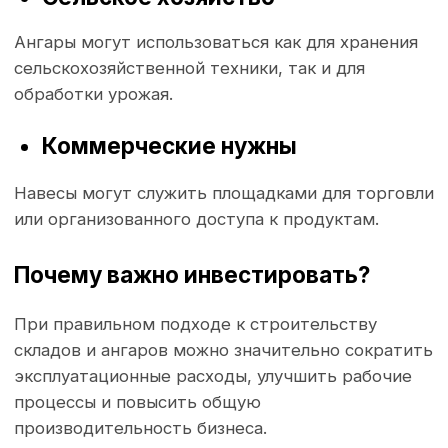
объектов, что автоматически привлекает
инвестиции и улучшает экономическую
ситуацию.
Заключение
Строительство промышленных объектов,
складов, ангаров и навесов в
Гродно
- это не
просто необходимость, а важный шаг к
развитию бизнеса. Учитывая эффективность,
экономию времени и средств за счёт
правильного подхода к проектированию, такая
инвестиция всегда оправдана. Если Вы
находитесь на перепутье, задумайтесь о
будущем и возможностях, которые открывает
данное строительство.
Гродно
сегодня предлагает все условия для
того, чтобы каждый желающий смог
осуществить свои бизнес-идеи. Построенные
сегодня объекты станут основой успешного
бизнеса завтра. А, возможно, именно Ваше
предприятие станет следующей жемчужиной в
экономике столицы Беларуси!