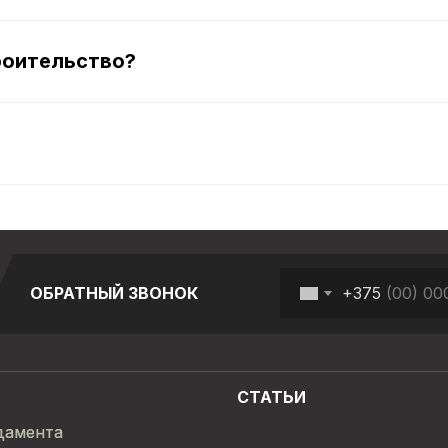
роительство?
Заказать звонок
+375
ОБРАТНЫЙ ЗВОНОК
СТАТЬИ
дамента
дамента