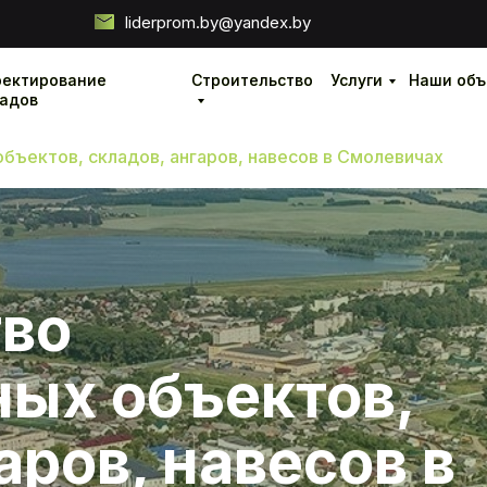
liderprom.by@yandex.by
оектирование
оектирование
Строительство
Строительство
Услуги
Услуги
Наши объ
Наши объ
ладов
ладов
ъектов, складов, ангаров, навесов в Смолевичах
тво
ых объектов,
аров, навесов в