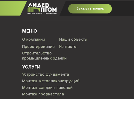
Заказать звонок
МЕНЮ
О компании
О компании
Наши объекты
Наши объекты
Проектирование
Проектирование
Контакты
Контакты
Строительство
Строительство
промышленных зданий
промышленных зданий
УСЛУГИ
Устройство фундамента
Устройство фундамента
Монтаж металлоконструкций
Монтаж металлоконструкций
Монтаж сэндвич-панелей
Монтаж сэндвич-панелей
Монтаж профнастила
Монтаж профнастила
Заливка промышленных полов
Заливка промышленных полов
Заливка промышленных полов
Заливка промышленных полов
(топинг)
(топинг)
КОНТАКТЫ
СТАТЬИ
+375 (29) 196-66-61