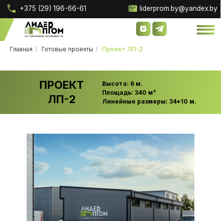
+375 (29) 196-66-61
liderprom.by@yandex.by
Главная
/
Готовые проекты
/
Проект ЛП-2
ПРОЕКТ
Высота: 6 м.
Площадь: 340 м²
ЛП-2
Линейные размеры: 34*10 м.
О компании
О компании
Наши 
Наши 
Проектирование скл
Проектирование скл