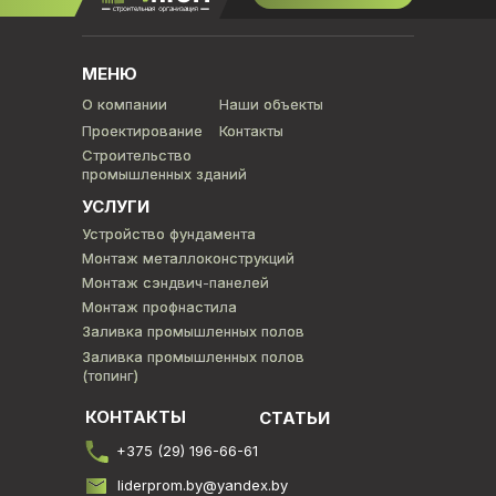
МЕНЮ
О компании
О компании
Наши объекты
Наши объекты
Проектирование
Проектирование
Контакты
Контакты
Строительство
Строительство
промышленных зданий
промышленных зданий
УСЛУГИ
Устройство фундамента
Устройство фундамента
Монтаж металлоконструкций
Монтаж металлоконструкций
Монтаж сэндвич-панелей
Монтаж сэндвич-панелей
Монтаж профнастила
Монтаж профнастила
Заливка промышленных полов
Заливка промышленных полов
Заливка промышленных полов
Заливка промышленных полов
(топинг)
(топинг)
КОНТАКТЫ
СТАТЬИ
+375 (29) 196-66-61
liderprom.by@yandex.by