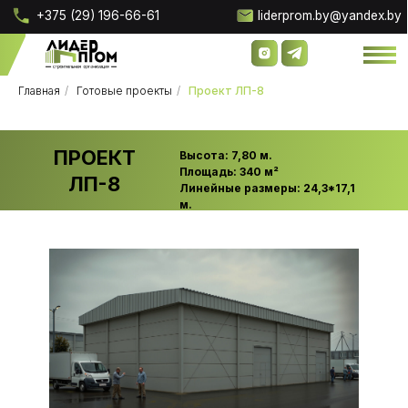
+375 (29) 196-66-61
liderprom.by@yandex.by
Главная
/
Готовые проекты
/
Проект ЛП-8
ПРОЕКТ
Высота: 7,80 м.
Площадь: 340 м²
ЛП-8
Линейные размеры: 24,3*17,1
м.
О компании
О компании
Наши 
Наши 
Проектирование скл
Проектирование скл